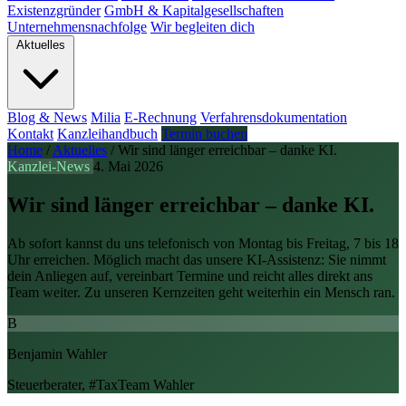
Existenzgründer
GmbH & Kapitalgesellschaften
Unternehmensnachfolge
Wir begleiten dich
Aktuelles
Blog & News
Milia
E-Rechnung
Verfahrensdokumentation
Kontakt
Kanzleihandbuch
Termin buchen
Home
/
Aktuelles
/
Wir sind länger erreichbar – danke KI.
Kanzlei-News
4. Mai 2026
Wir sind länger erreichbar – danke KI.
Ab sofort kannst du uns telefonisch von Montag bis Freitag, 7 bis 18
Uhr erreichen. Möglich macht das unsere KI-Assistenz: Sie nimmt
dein Anliegen auf, vereinbart Termine und reicht alles direkt ans
Team weiter. Zu unseren Kernzeiten geht weiterhin ein Mensch ran.
B
Benjamin Wahler
Steuerberater, #TaxTeam Wahler